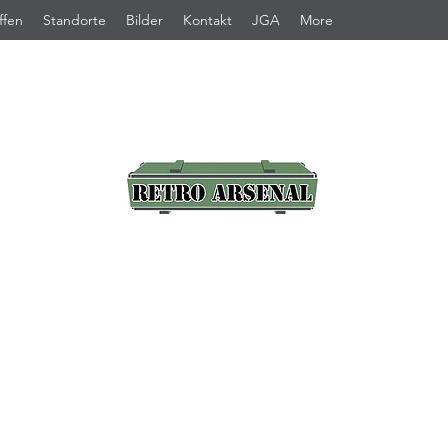
ffen
Standorte
Bilder
Kontakt
JGA
More