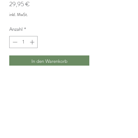
Preis
29,95 €
inkl. MwSt.
Anzahl
*
In den Warenkorb
Kaliber:
.22lfb
Schussanzahl:
20 Schuss
Kategorie:
Kurzwaffe Grundsortiment
Typ:
Halbautomat
Herkunft:
Deutschland