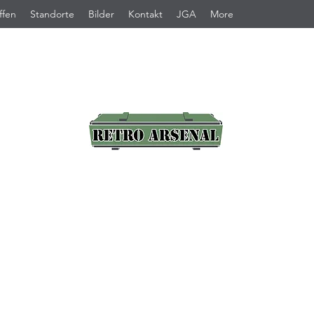
ffen
Standorte
Bilder
Kontakt
JGA
More