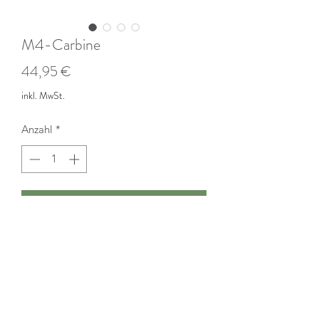
M4-Carbine
Preis
44,95 €
inkl. MwSt.
Anzahl
*
In den Warenkorb
Kaliber:
.223 Remington
Schussanzahl:
25 Schuss
Kategorie:
Langwaffe
Typ:
Halbautomat
Herkunft:
USA